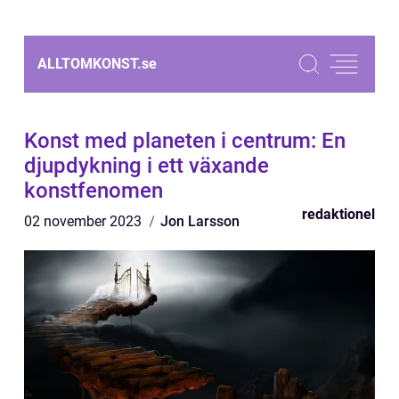
ALLTOMKONST.
se
Konst med planeten i centrum: En
djupdykning i ett växande
konstfenomen
redaktionel
02 november 2023
Jon Larsson