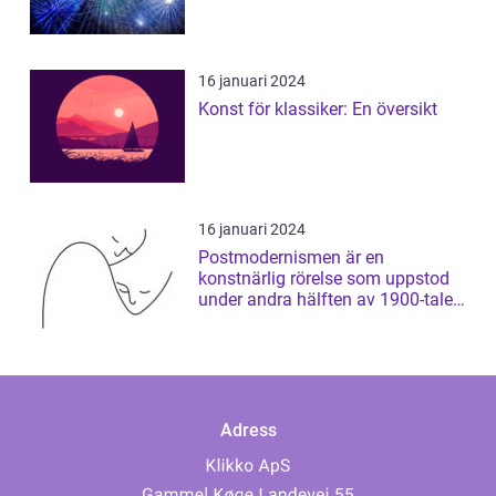
16 januari 2024
Konst för klassiker: En översikt
16 januari 2024
Postmodernismen är en
konstnärlig rörelse som uppstod
under andra hälften av 1900-talet
och som har ...
Adress