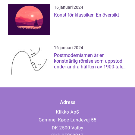
16 januari 2024
Konst för klassiker: En översikt
16 januari 2024
Postmodernismen är en
konstnärlig rörelse som uppstod
under andra hälften av 1900-talet
och som har ...
Adress