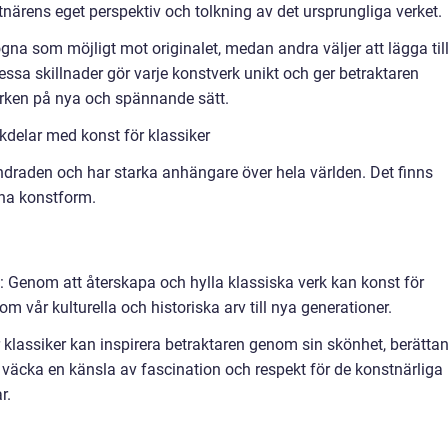
stnärens eget perspektiv och tolkning av det ursprungliga verket.
ogna som möjligt mot originalet, medan andra väljer att lägga til
Dessa skillnader gör varje konstverk unikt och ger betraktaren
erken på nya och spännande sätt.
delar med konst för klassiker
undraden och har starka anhängare över hela världen. Det finns
nna konstform.
rv: Genom att återskapa och hylla klassiska verk kan konst för
m vår kulturella och historiska arv till nya generationer.
ör klassiker kan inspirera betraktaren genom sin skönhet, berätta
 väcka en känsla av fascination och respekt för de konstnärliga
r.