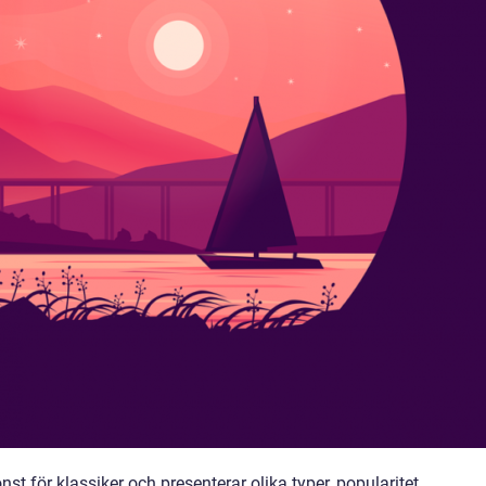
nst för klassiker och presenterar olika typer, popularitet,