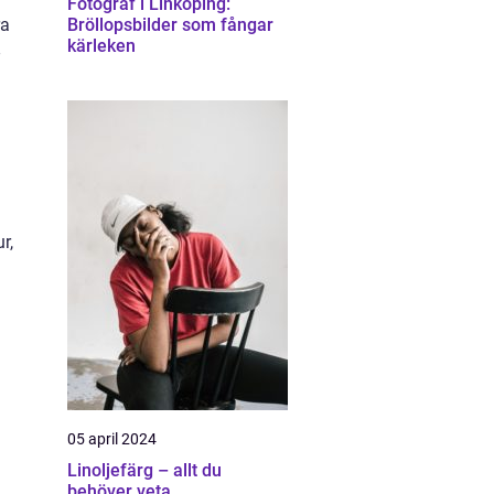
Fotograf i Linköping:
ra
Bröllopsbilder som fångar
kärleken
r,
05 april 2024
Linoljefärg – allt du
behöver veta