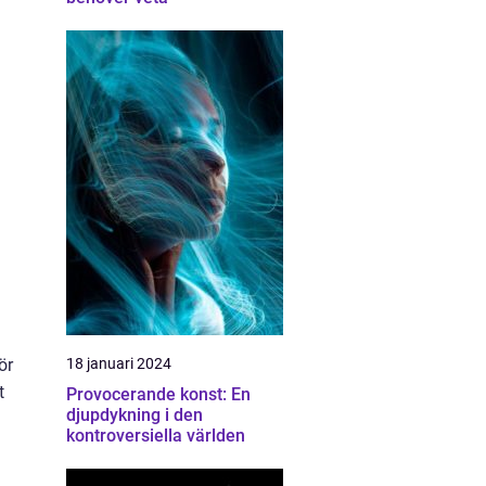
ör
18 januari 2024
t
Provocerande konst: En
djupdykning i den
kontroversiella världen