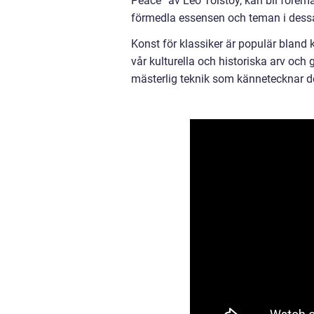
Peace” av Leo Tolstoy, kan bli föremå
förmedla essensen och teman i dessa 
Konst för klassiker är populär bland 
vår kulturella och historiska arv och
mästerlig teknik som kännetecknar de