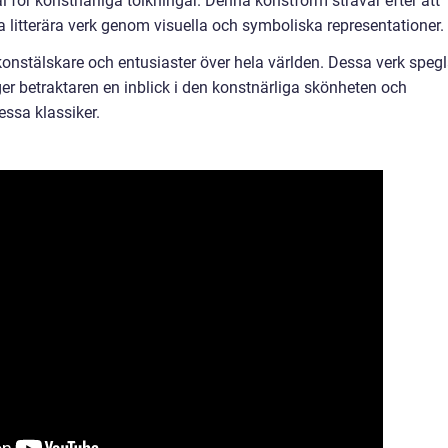
l för konstnärliga tolkningar. Denna konstform strävar efter att
litterära verk genom visuella och symboliska representationer.
konstälskare och entusiaster över hela världen. Dessa verk spegl
 ger betraktaren en inblick i den konstnärliga skönheten och
ssa klassiker.