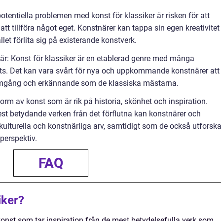
e potentiella problemen med konst för klassiker är risken för att
tt tillföra något eget. Konstnärer kan tappa sin egen kreativitet
llet förlita sig på existerande konstverk.
är: Konst för klassiker är en etablerad genre med många
ts. Det kan vara svårt för nya och uppkommande konstnärer att
gång och erkännande som de klassiska mästarna.
form av konst som är rik på historia, skönhet och inspiration.
st betydande verken från det förflutna kan konstnärer och
r kulturella och konstnärliga arv, samtidigt som de också utforska
 perspektiv.
FAQ
iker?
konst som tar inspiration från de mest betydelsefulla verk som