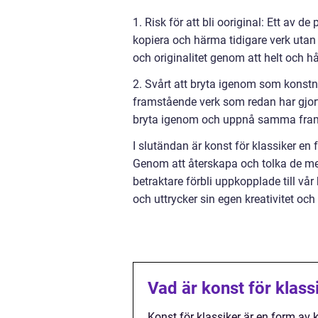
1. Risk för att bli ooriginal: Ett av d
kopiera och härma tidigare verk utan a
och originalitet genom att helt och hå
2. Svårt att bryta igenom som konstn
framstående verk som redan har gjor
bryta igenom och uppnå samma fram
I slutändan är konst för klassiker en 
Genom att återskapa och tolka de me
betraktare förbli uppkopplade till vå
och uttrycker sin egen kreativitet och
Vad är konst för klass
Konst för klassiker är en form av 