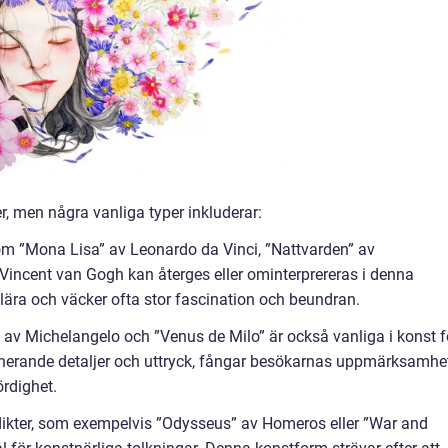
er, men några vanliga typer inkluderar:
om ”Mona Lisa” av Leonardo da Vinci, ”Nattvarden” av
Vincent van Gogh kan återges eller ominterprereras i denna
ulära och väcker ofta stor fascination och beundran.
” av Michelangelo och ”Venus de Milo” är också vanliga i konst f
onerande detaljer och uttryck, fångar besökarnas uppmärksamhe
ördighet.
 dikter, som exempelvis ”Odysseus” av Homeros eller ”War and