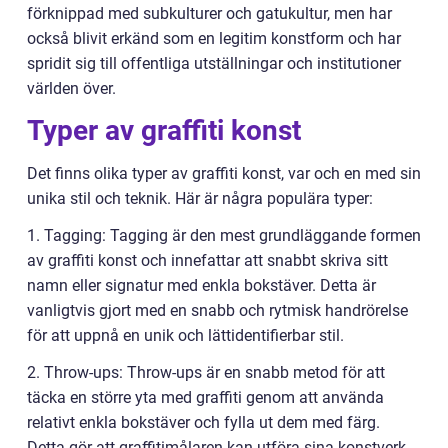
förknippad med subkulturer och gatukultur, men har
också blivit erkänd som en legitim konstform och har
spridit sig till offentliga utställningar och institutioner
världen över.
Typer av graffiti konst
Det finns olika typer av graffiti konst, var och en med sin
unika stil och teknik. Här är några populära typer:
1. Tagging: Tagging är den mest grundläggande formen
av graffiti konst och innefattar att snabbt skriva sitt
namn eller signatur med enkla bokstäver. Detta är
vanligtvis gjort med en snabb och rytmisk handrörelse
för att uppnå en unik och lättidentifierbar stil.
2. Throw-ups: Throw-ups är en snabb metod för att
täcka en större yta med graffiti genom att använda
relativt enkla bokstäver och fylla ut dem med färg.
Detta gör att graffitimålaren kan utföra sina konstverk