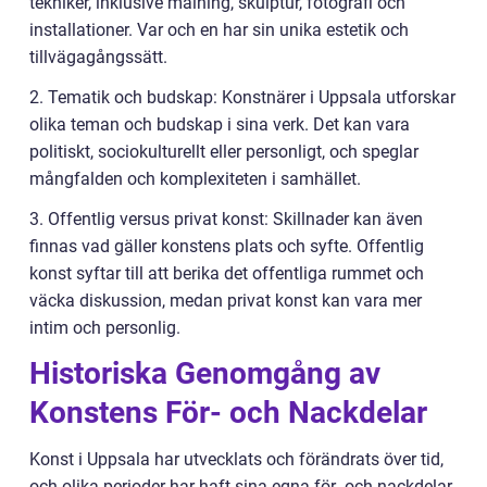
tekniker, inklusive målning, skulptur, fotografi och
installationer. Var och en har sin unika estetik och
tillvägagångssätt.
2. Tematik och budskap: Konstnärer i Uppsala utforskar
olika teman och budskap i sina verk. Det kan vara
politiskt, sociokulturellt eller personligt, och speglar
mångfalden och komplexiteten i samhället.
3. Offentlig versus privat konst: Skillnader kan även
finnas vad gäller konstens plats och syfte. Offentlig
konst syftar till att berika det offentliga rummet och
väcka diskussion, medan privat konst kan vara mer
intim och personlig.
Historiska Genomgång av
Konstens För- och Nackdelar
Konst i Uppsala har utvecklats och förändrats över tid,
och olika perioder har haft sina egna för- och nackdelar.