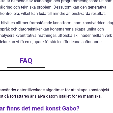
ofta är beroende av teknologin och programmeringsspråket som
öråldring och tekniska problem. Dessutom kan den generativa
ontrollera, vilket kan leda till mindre än önskvärda resultat.
livit en alltmer framstående konstform inom konstvärlden ida
råk och datortekniker kan konstnärerna skapa unika och
alysera kvantitativa mätningar, utforska skillnader mellan verk
delar kan vi få en djupare förståelse för denna spännande
FAQ
vänder datortillverkade algoritmer för att skapa konstobjekt.
nst då författaren är själva datorn istället för en människa.
lar finns det med konst Gabo?