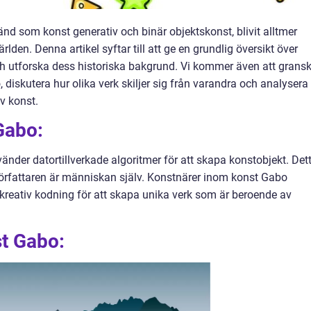
nd som konst generativ och binär objektskonst, blivit alltmer
den. Denna artikel syftar till att ge en grundlig översikt över
ch utforska dess historiska bakgrund. Vi kommer även att grans
diskutera hur olika verk skiljer sig från varandra och analysera
v konst.
Gabo:
der datortillverkade algoritmer för att skapa konstobjekt. Det
är författaren är människan själv. Konstnärer inom konst Gabo
eativ kodning för att skapa unika verk som är beroende av
st Gabo: