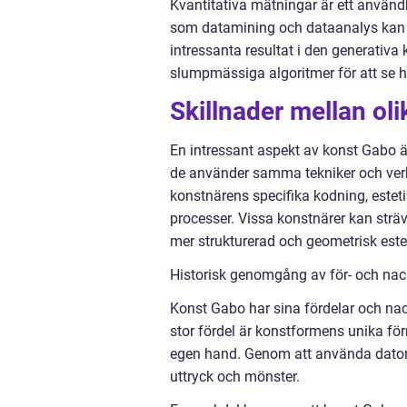
Kvantitativa mätningar är ett använ
som datamining och dataanalys kan fo
intressanta resultat i den generativ
slumpmässiga algoritmer för att se h
Skillnader mellan ol
En intressant aspekt av konst Gabo är 
de använder samma tekniker och verkt
konstnärens specifika kodning, esteti
processer. Vissa konstnärer kan strä
mer strukturerad och geometrisk estet
Historisk genomgång av för- och na
Konst Gabo har sina fördelar och nack
stor fördel är konstformens unika f
egen hand. Genom att använda datort
uttryck och mönster.