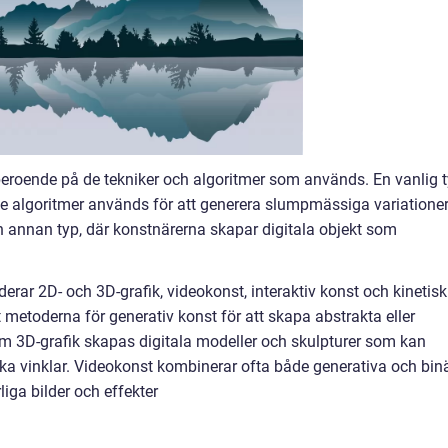
 beroende på de tekniker och algoritmer som används. En vanlig 
ade algoritmer används för att generera slumpmässiga variatione
n annan typ, där konstnärerna skapar digitala objekt som
rar 2D- och 3D-grafik, videokonst, interaktiv konst och kinetisk
metoderna för generativ konst för att skapa abstrakta eller
m 3D-grafik skapas digitala modeller och skulpturer som kan
ika vinklar. Videokonst kombinerar ofta både generativa och bin
liga bilder och effekter