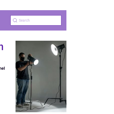
n
nel