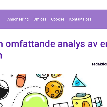
Annonsering
Om oss
Cookies
Kontakta oss
n omfattande analys av e
m
redaktio