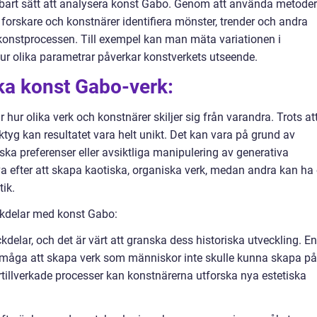
dbart sätt att analysera konst Gabo. Genom att använda metoder
rskare och konstnärer identifiera mönster, trender och andra
a konstprocessen. Till exempel kan man mäta variationen i
ur olika parametrar påverkar konstverkets utseende.
ika konst Gabo-verk:
hur olika verk och konstnärer skiljer sig från varandra. Trots at
yg kan resultatet vara helt unikt. Det kan vara på grund av
ska preferenser eller avsiktliga manipulering av generativa
va efter att skapa kaotiska, organiska verk, medan andra kan ha
ik.
ckdelar med konst Gabo:
delar, och det är värt att granska dess historiska utveckling. En
örmåga att skapa verk som människor inte skulle kunna skapa på
illverkade processer kan konstnärerna utforska nya estetiska