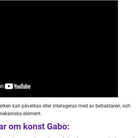
tverken kan påverkas eller interageras med av betraktaren, och
h mekaniska element.
gar om konst Gabo: