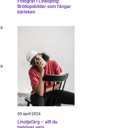
Fotograf i Linköping:
Bröllopsbilder som fångar
kärleken
ka
ta
05 april 2024
Linoljefärg – allt du
behöver veta