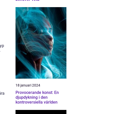
typ
r
18 januari 2024
Provocerande konst: En
ära
djupdykning i den
kontroversiella världen