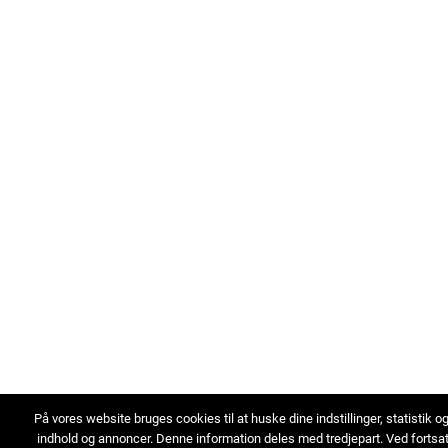
På vores website bruges cookies til at huske dine indstillinger, statistik o
indhold og annoncer. Denne information deles med tredjepart. Ved fortsa