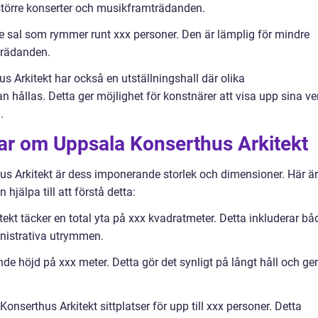
större konserter och musikframträdanden.
e sal som rymmer runt xxx personer. Den är lämplig för mindre
rädanden.
us Arkitekt har också en utställningshall där olika
 hållas. Detta ger möjlighet för konstnärer att visa upp sina ve
.
gar om Uppsala Konserthus Arkitekt
us Arkitekt är dess imponerande storlek och dimensioner. Här är
jälpa till att förstå detta:
tekt täcker en total yta på xxx kvadratmeter. Detta inkluderar bå
nistrativa utrymmen.
e höjd på xxx meter. Detta gör det synligt på långt håll och ger
 Konserthus Arkitekt sittplatser för upp till xxx personer. Detta