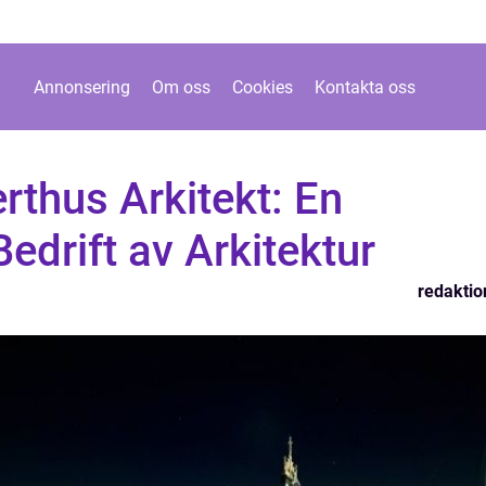
Annonsering
Om oss
Cookies
Kontakta oss
thus Arkitekt: En
edrift av Arkitektur
redaktio