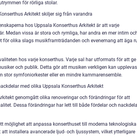
utrymmen för rörliga stolar.
nserthus Arkitekt skiljer sig från varandra
skaperna hos Uppsala Konserthus Arkitekt är att varje
är. Medan vissa är stora och rymliga, har andra en mer intim oc
het för olika slags musikframträdanden och evenemang att äga 
aliteten hos varje konserthus. Varje sal har utformats för att ge
usiker och publik. Detta gör att musiken verkligen kan upplevas
r en stor symfoniorkester eller en mindre kammarensemble.
nackdelar med olika Uppsala Konserthus Arkitekt
kitekt genomgått olika renoveringar och förändringar för att
alitet. Dessa förändringar har lett till både fördelar och nackdel
ett möjlighet att anpassa konserthuset till moderna teknologiska
t att installera avancerade ljud- och ljussystem, vilket ytterligare