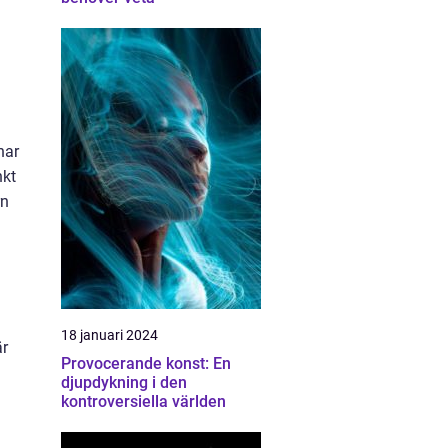
har
nkt
rn
18 januari 2024
är
Provocerande konst: En
djupdykning i den
kontroversiella världen