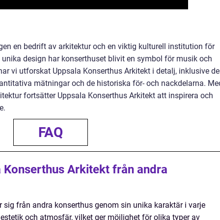
n en bedrift av arkitektur och en viktig kulturell institution för
nika design har konserthuset blivit en symbol för musik och
ar vi utforskat Uppsala Konserthus Arkitekt i detalj, inklusive d
kvantitativa mätningar och de historiska för- och nackdelarna. Me
itektur fortsätter Uppsala Konserthus Arkitekt att inspirera och
e.
FAQ
a Konserthus Arkitekt från andra
r sig från andra konserthus genom sin unika karaktär i varje
estetik och atmosfär, vilket ger möjlighet för olika typer av