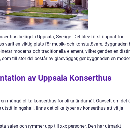
nserthus beläget i Uppsala, Sverige. Det blev först öppnat för
s varit en viktig plats för musik- och konstutövare. Byggnaden 
erar moderna och traditionella element, vilket ger den en disti
ad, som till stor del består av glasväggar, ger byggnaden en mode
ntation av Uppsala Konserthus
 en mängd olika konserthus för olika ändamål. Oavsett om det 
 utställningshall, finns det olika typer av konserthus att välja
rsta salen och rymmer upp till xxx personer. Den har utmärkt