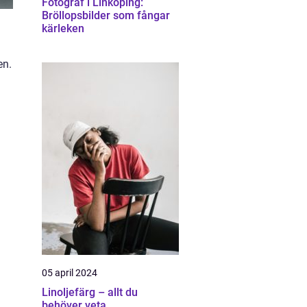
Fotograf i Linköping:
Bröllopsbilder som fångar
kärleken
en.
05 april 2024
Linoljefärg – allt du
behöver veta