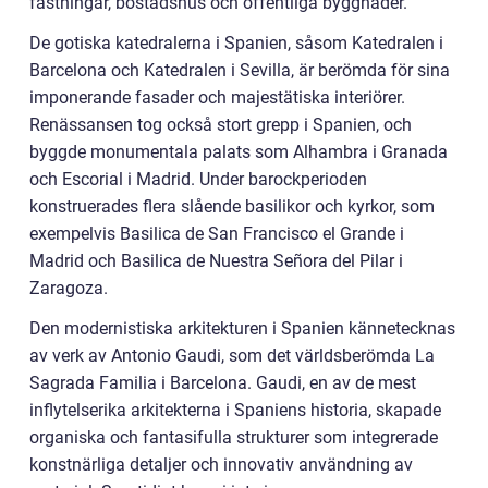
fästningar, bostadshus och offentliga byggnader.
De gotiska katedralerna i Spanien, såsom Katedralen i
Barcelona och Katedralen i Sevilla, är berömda för sina
imponerande fasader och majestätiska interiörer.
Renässansen tog också stort grepp i Spanien, och
byggde monumentala palats som Alhambra i Granada
och Escorial i Madrid. Under barockperioden
konstruerades flera slående basilikor och kyrkor, som
exempelvis Basilica de San Francisco el Grande i
Madrid och Basilica de Nuestra Señora del Pilar i
Zaragoza.
Den modernistiska arkitekturen i Spanien kännetecknas
av verk av Antonio Gaudi, som det världsberömda La
Sagrada Familia i Barcelona. Gaudi, en av de mest
inflytelserika arkitekterna i Spaniens historia, skapade
organiska och fantasifulla strukturer som integrerade
konstnärliga detaljer och innovativ användning av