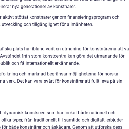
pirerar nya generationer av konstnärer.
ar aktivt stöttat konstnärer genom finansieringsprogram och
s utveckling och tillgänglighet för allmänheten.
afiska plats har ibland varit en utmaning för konstnärerna att v
 Avståndet från stora konstcentra kan göra det utmanande för
ublik och få internationellt erkännande.
efolkning och marknad begränsar möjligheterna för norska
na verk. Det kan vara svårt för konstnärer att fullt leva på sin
h dynamisk konstscen som har lockat både nationell och
lika typer, från traditionellt till samtida och digitalt, erbjuder
lse för både konstnärer och åskådare. Genom att utforska dess