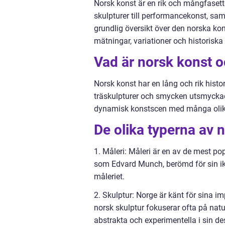
Norsk konst är en rik och mångfasett
skulpturer till performancekonst, samt
grundlig översikt över den norska kon
mätningar, variationer och historiska
Vad är norsk konst o
Norsk konst har en lång och rik histo
träskulpturer och smycken utsmyckad
dynamisk konstscen med många olika 
De olika typerna av 
1. Måleri: Måleri är en av de mest po
som Edvard Munch, berömd för sin ikon
måleriet.
2. Skulptur: Norge är känt för sina i
norsk skulptur fokuserar ofta på na
abstrakta och experimentella i sin de