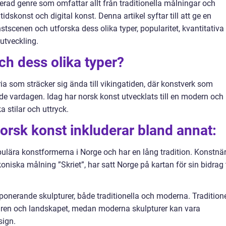
erad genre som omfattar allt från traditionella målningar och
idskonst och digital konst. Denna artikel syftar till att ge en
stscenen och utforska dess olika typer, popularitet, kvantitativa
 utveckling.
ch dess olika typer?
ria som sträcker sig ända till vikingatiden, där konstverk som
e vardagen. Idag har norsk konst utvecklats till en modern och
stilar och uttryck.
norsk konst inkluderar bland annat:
pulära konstformerna i Norge och har en lång tradition. Konstnär
iska målning ”Skriet”, har satt Norge på kartan för sin bidrag t
mponerande skulpturer, både traditionella och moderna. Traditione
turen och landskapet, medan moderna skulpturer kan vara
sign.