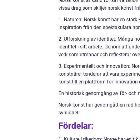
Norsk konst är känd för sin variation 
vissa drag som skiljer norsk konst f
1. Naturen: Norsk konst har en stark 
inspiration från den spektakulära n
2. Utforskning av identitet: Många no
identitet i sitt arbete. Genom att un
verk som utmanar och reflekterar över
3. Experimentellt och innovation: Nor
konstnärer tenderar att vara experime
konst till en plattform för innovatio
En historisk genomgång av för- och 
Norsk konst har genomgått en rad his
synlighet:
Fördelar:
1. Kulturell rikedom: Norge har en rik 