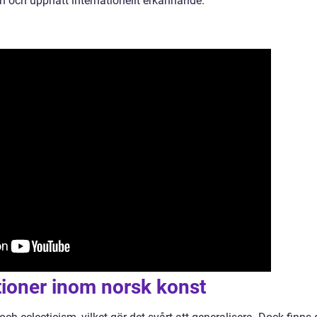
och uppnått internationellt erkännande.
ationer inom norsk konst