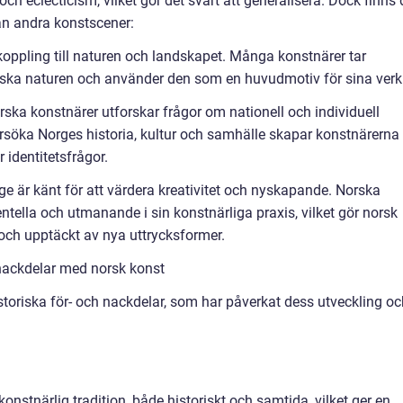
och eclecticism, vilket gör det svårt att generalisera. Dock finns 
rån andra konstscener:
koppling till naturen och landskapet. Många konstnärer tar
orska naturen och använder den som en huvudmotiv för sina verk
rska konstnärer utforskar frågor om nationell och individuell
dersöka Norges historia, kultur och samhälle skapar konstnärerna
 identitetsfrågor.
ge är känt för att värdera kreativitet och nyskapande. Norska
ntella och utmanande i sin konstnärliga praxis, vilket gör norsk
n och upptäckt av nya uttrycksformer.
nackdelar med norsk konst
toriska för- och nackdelar, som har påverkat dess utveckling oc
konstnärlig tradition, både historiskt och samtida, vilket ger en