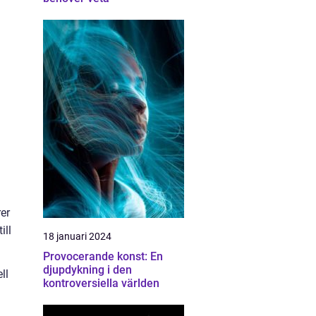
er
ill
18 januari 2024
Provocerande konst: En
djupdykning i den
ll
kontroversiella världen