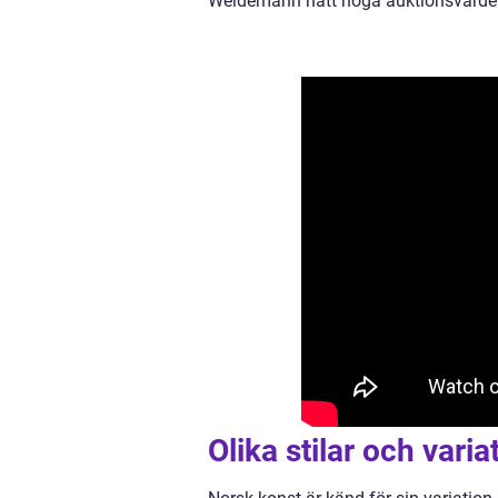
Weidemann nått höga auktionsvärden 
Olika stilar och vari