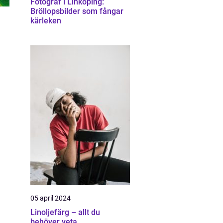
Fotograf i Linköping:
Bröllopsbilder som fångar
kärleken
05 april 2024
Linoljefärg – allt du
behöver veta