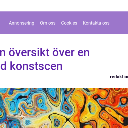
Annonsering
Om oss
Cookies
Kontakta oss
n översikt över en
d konstscen
redaktio