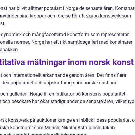
t har blivit alltmer populärt i Norge de senaste åren. Konstnär
änder sina kroppar och rörelse för att skapa konstverk som
st.
n dynamisk och mångfacetterad konstform som representerar
onella normer. Norge har ett rikt samtidsgalleri med konstnärer
ldbakken.
titativa mätningar inom norsk konst
t och internationellt erkännande genom åren. Det finns flera
å den populäritet och uppskattning som norsk konst har:
 och gallerier i Norge är en indikator på konstens popularitet.
gar och besökare har ökat stadigt under de senaste åren, vilket tyd
sk konstverk på auktioner kan ge en inblick i dess popularitet 
norska konstnärer som Munch, Nikolai Astrup och Jakob