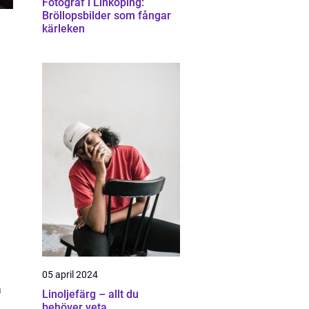
Fotograf i Linköping:
Bröllopsbilder som fångar
kärleken
05 april 2024
a
Linoljefärg – allt du
behöver veta