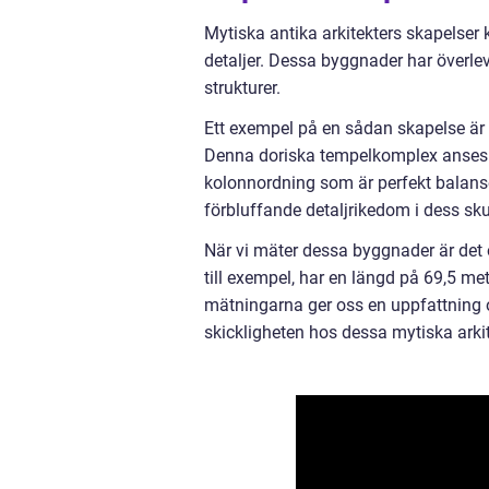
Mytiska antika arkitekters skapelse
detaljer. Dessa byggnader har överle
strukturer.
Ett exempel på en sådan skapelse är P
Denna doriska tempelkomplex anses va
kolonnordning som är perfekt balanse
förbluffande detaljrikedom i dess skul
När vi mäter dessa byggnader är det 
till exempel, har en längd på 69,5 me
mätningarna ger oss en uppfattning 
skickligheten hos dessa mytiska arkit