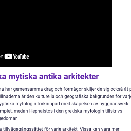
ka mytiska antika arkitekter
erna har gemensamma drag och förmågor skiljer de sig också åt 
killnaderna är den kulturella och geografiska bakgrunden för varj
 egyptiska mytologin förknippad med skapelsen av byggnadsverk
plet, medan Hephaistos i den grekiska mytologin tillskrivs
gedomar.
a tillvägagångssättet för varje arkitekt. Vissa kan vara mer