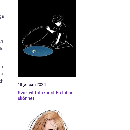
ga
ch
ch
n,
ka
ch
18 januari 2024
Svartvit fotokonst En tidlös
skönhet