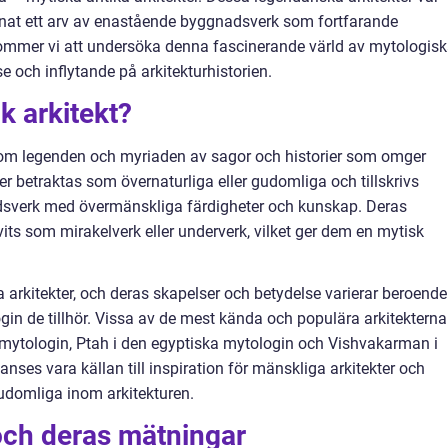
mnat ett arv av enastående byggnadsverk som fortfarande
kommer vi att undersöka denna fascinerande värld av mytologis
e och inflytande på arkitekturhistorien.
k arkitekt?
 inom legenden och myriaden av sagor och historier som omger
ter betraktas som övernaturliga eller gudomliga och tillskrivs
dsverk med övermänskliga färdigheter och kunskap. Deras
vits som mirakelverk eller underverk, vilket ger dem en mytisk
ka arkitekter, och deras skapelser och betydelse varierar beroende
ogin de tillhör. Vissa av de mest kända och populära arkitekterna
 mytologin, Ptah i den egyptiska mytologin och Vishvakarman i
nses vara källan till inspiration för mänskliga arkitekter och
udomliga inom arkitekturen.
och deras mätningar