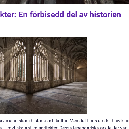
kter: En förbisedd del av historien
el av människors historia och kultur. Men det finns en dold histori
a – mytiska antika arkitekter. Dessa legendariska arkitekter var