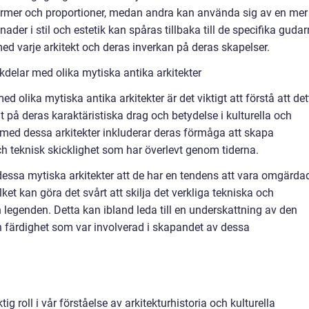
rmer och proportioner, medan andra kan använda sig av en mer
nader i stil och estetik kan spåras tillbaka till de specifika guda
ed varje arkitekt och deras inverkan på deras skapelser.
delar med olika mytiska antika arkitekter
ed olika mytiska antika arkitekter är det viktigt att förstå att det
t på deras karaktäristiska drag och betydelse i kulturella och
ed dessa arkitekter inkluderar deras förmåga att skapa
 teknisk skicklighet som har överlevt genom tiderna.
essa mytiska arkitekter att de har en tendens att vara omgärda
lket kan göra det svårt att skilja det verkliga tekniska och
 legenden. Detta kan ibland leda till en underskattning av den
färdighet som var involverad i skapandet av dessa
tig roll i vår förståelse av arkitekturhistoria och kulturella