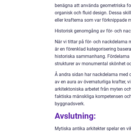
benägna att använda geometriska fo
organisk och fluid design. Dessa skill
eller krafterna som var förknippade m
Historisk genomgång av för- och nack
När vi tittar på för- och nackdelarna m
är en förenklad kategorisering basera
historiska sammanhang. Fördelarna m
strukturer av monumental skönhet och
Å andra sidan har nackdelarna med d
av en aura av övernaturliga krafter, vi
arkitektoniska arbetet från myten och
faktiska mänskliga kompetensen och 
byggnadsverk.
Avslutning:
Mytiska antika arkitekter spelar en vik