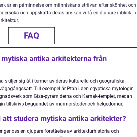
erk är en påminnelse om människans strävan efter skönhet och
ersöka och uppskatta deras arv kan vi få en djupare inblick i 
rkitektur.
FAQ
a mytiska antika arkitekterna från
a skiljer sig åt i termer av deras kulturella och geografiska
lvägagångssätt. Till exempel är Ptah i den egyptiska mytologin
gnadsverk som Giza-pyramiderna och Karnak-templet, medan
gin tillskrivs byggandet av marmorstoder och helgedomar.
att studera mytiska antika arkitekter?
r ger oss en djupare förståelse av arkitekturhistoria och