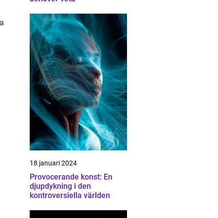
ka
18 januari 2024
Provocerande konst: En
djupdykning i den
kontroversiella världen