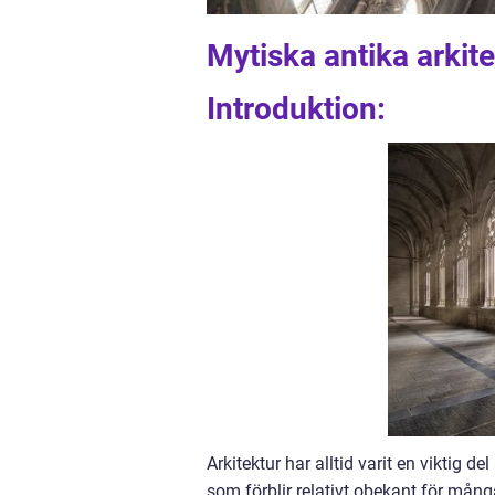
Mytiska antika arkite
Introduktion:
Arkitektur har alltid varit en viktig d
som förblir relativt obekant för mång