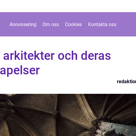
Annonsering
Om oss
Cookies
Kontakta oss
 arkitekter och deras
apelser
redaktio