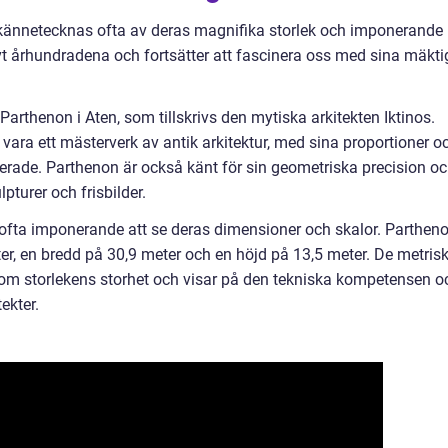
r kännetecknas ofta av deras magnifika storlek och imponerande
vt århundradena och fortsätter att fascinera oss med sina mäkti
arthenon i Aten, som tillskrivs den mytiska arkitekten Iktinos.
ra ett mästerverk av antik arkitektur, med sina proportioner o
rade. Parthenon är också känt för sin geometriska precision o
pturer och frisbilder.
ofta imponerande att se deras dimensioner och skalor. Partheno
ter, en bredd på 30,9 meter och en höjd på 13,5 meter. De metris
om storlekens storhet och visar på den tekniska kompetensen o
ekter.