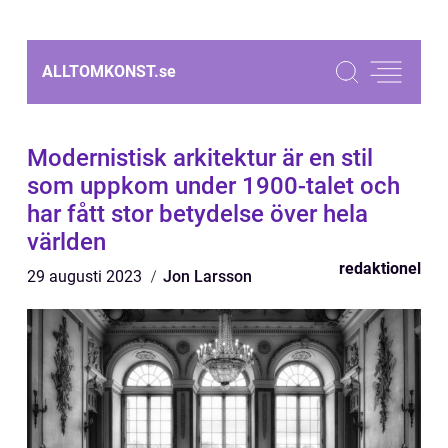
ALLTOMKONST.
se
Modernistisk arkitektur är en stil
som uppkom under 1900-talet och
har fått stor betydelse över hela
världen
redaktionel
29 augusti 2023
Jon Larsson