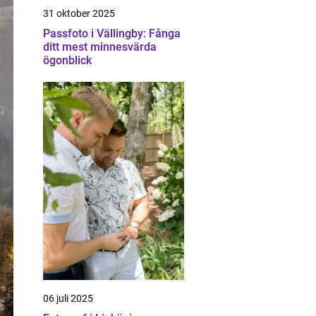
31 oktober 2025
Passfoto i Vällingby: Fånga
ditt mest minnesvärda
ögonblick
06 juli 2025