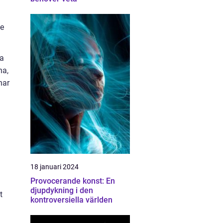
de
ka
na,
har
18 januari 2024
Provocerande konst: En
djupdykning i den
t
kontroversiella världen