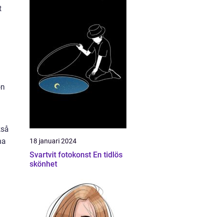
t
on
kså
na
18 januari 2024
Svartvit fotokonst En tidlös
skönhet