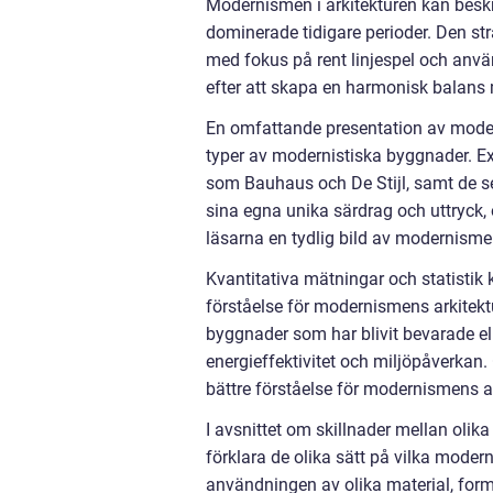
Modernismen i arkitekturen kan beskr
dominerade tidigare perioder. Den str
med fokus på rent linjespel och anvä
efter att skapa en harmonisk balans 
En omfattande presentation av moder
typer av modernistiska byggnader. E
som Bauhaus och De Stijl, samt de se
sina egna unika särdrag och uttryck, o
läsarna en tydlig bild av modernismen
Kvantitativa mätningar och statistik
förståelse för modernismens arkitekt
byggnader som har blivit bevarade el
energieffektivitet och miljöpåverkan
bättre förståelse för modernismens a
I avsnittet om skillnader mellan olika
förklara de olika sätt på vilka moder
användningen av olika material, form