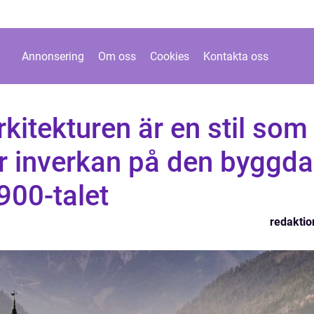
Annonsering
Om oss
Cookies
Kontakta oss
kitekturen är en stil som
or inverkan på den byggda
900-talet
redaktio