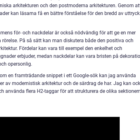
niska arkitekturen och den postmoderna arkitekturen. Genom at
ader kan läsarna få en bättre förståelse för den bredd av uttryck
ens för- och nackdelar är också nödvändig för att ge en mer
a rörelse. På så sätt kan man diskutera både den positiva och
itektur. Fördelar kan vara till exempel den enkelhet och
ggnader erbjuder, medan nackdelar kan vara bristen på dekorati
 och opersonlig.
s som en framträdande snippet i ett Google-sök kan jag använda
yper av modernistisk arkitektur och de särdrag de har. Jag kan oc
h använda flera H2-taggar för att strukturera de olika sektioner