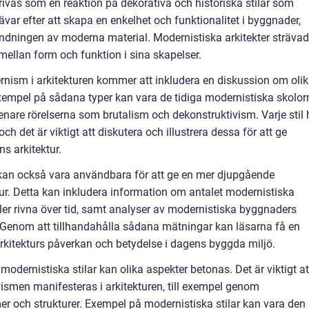
ivas som en reaktion på dekorativa och historiska stilar som
ävar efter att skapa en enkelhet och funktionalitet i byggnader,
ndningen av moderna material. Modernistiska arkitekter sträva
mellan form och funktion i sina skapelser.
nism i arkitekturen kommer att inkludera en diskussion om oli
xempel på sådana typer kan vara de tidiga modernistiska skolor
nare rörelserna som brutalism och dekonstruktivism. Varje stil 
ch det är viktigt att diskutera och illustrera dessa för att ge
s arkitektur.
 kan också vara användbara för att ge en mer djupgående
ur. Detta kan inkludera information om antalet modernistiska
ler rivna över tid, samt analyser av modernistiska byggnaders
. Genom att tillhandahålla sådana mätningar kan läsarna få en
rkitekturs påverkan och betydelse i dagens byggda miljö.
 modernistiska stilar kan olika aspekter betonas. Det är viktigt at
nismen manifesteras i arkitekturen, till exempel genom
er och strukturer. Exempel på modernistiska stilar kan vara den