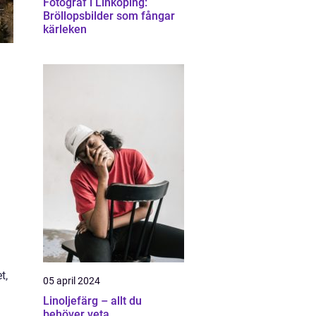
Fotograf i Linköping:
Bröllopsbilder som fångar
kärleken
t,
05 april 2024
Linoljefärg – allt du
behöver veta