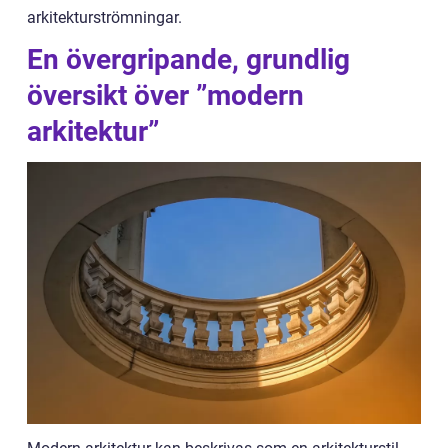
arkitekturströmningar.
En övergripande, grundlig
översikt över ”modern
arkitektur”