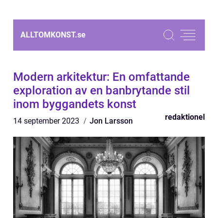
ALLTOMKONST.
se
Modern arkitektur: En omfattande
exploration av en banbrytande stil
inom byggandets konst
redaktionel
14 september 2023
Jon Larsson