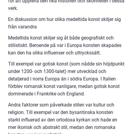
för att uppleva den rika historien och skönheten i dessa
verk.
En diskussion om hur olika medeltida konst skiljer sig
från varandra
Medeltida konst skiljer sig åt både geografiskt och
stilistiskt. Beroende på var i Europa konsten skapades
kan den ha olika influenser och uttryckssätt.
Till exempel var gotisk konst (som nådde sin höjdpunkt
under 1200- och 1300-talet) mer utvecklad och
detaljerad i norra Europa än i södra Europa. I Italien
förblev romansk konst vanligare, medan gotisk konst
dominerade i Frankrike och England.
Andra faktorer som påverkade stilen var kultur och
religion. Till exempel var den bysantinska konsten
starkt influerad av den ortodoxa kyrkan och hade en
mer ikonisk och abstrakt stil, medan den romanska