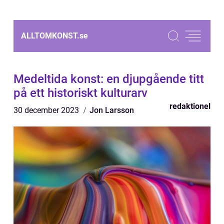
ALLTOMKONST.
se
Medeltida konst: en djupgående titt
på ett historiskt kulturarv
redaktionel
30 december 2023
Jon Larsson