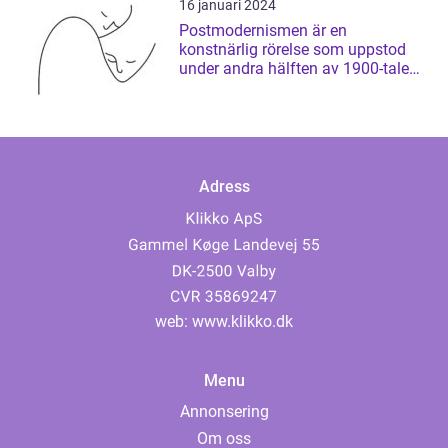
16 januari 2024
Postmodernismen är en
konstnärlig rörelse som uppstod
under andra hälften av 1900-talet
och som har ...
Adress
web:
www.klikko.dk
Menu
Annonsering
Om oss