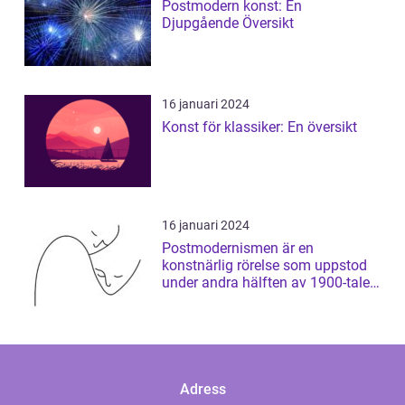
Postmodern konst: En
Djupgående Översikt
16 januari 2024
Konst för klassiker: En översikt
16 januari 2024
Postmodernismen är en
konstnärlig rörelse som uppstod
under andra hälften av 1900-talet
och som har ...
Adress