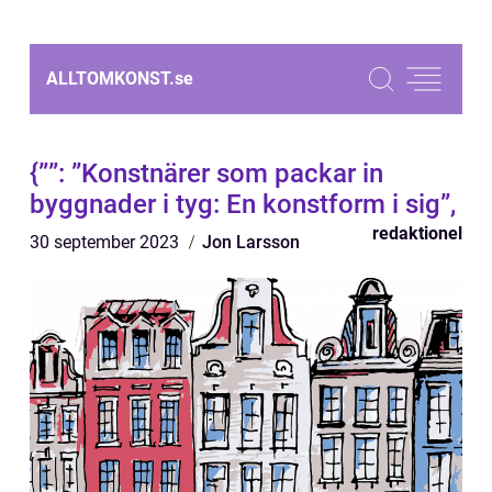
ALLTOMKONST.
se
{””: ”Konstnärer som packar in
byggnader i tyg: En konstform i sig”,
redaktionel
30 september 2023
Jon Larsson