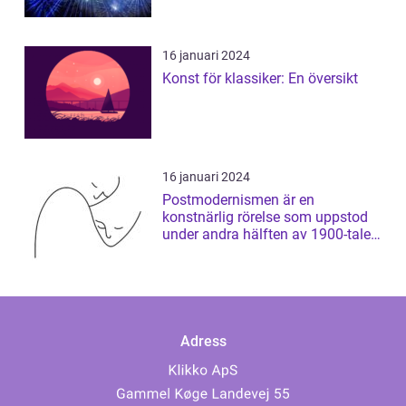
16 januari 2024
Konst för klassiker: En översikt
16 januari 2024
Postmodernismen är en
konstnärlig rörelse som uppstod
under andra hälften av 1900-talet
och som har ...
Adress