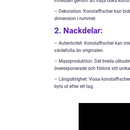
intressen genom att välja olika konst
– Dekoration: Konstaffischer kan bidr
dimension i rummet.
2. Nackdelar:
– Autenticitet: Konstaffischer kan i
värdefulla än originalen.
– Massproduktion: Det breda utbudet a
överexponerade och förlora sitt unika
– Långsiktighet: Vissa konstaffischer k
byts ut efter ett tag.