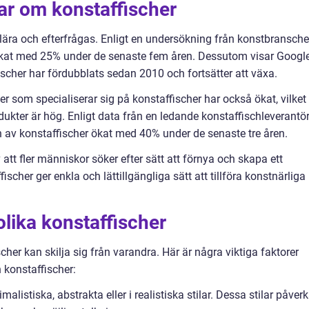
ar om konstaffischer
ulära och efterfrågas. Enligt en undersökning från konstbransch
 ökat med 25% under de senaste fem åren. Dessutom visar Googl
fischer har fördubblats sedan 2010 och fortsätter att växa.
er som specialiserar sig på konstaffischer har också ökat, vilket
dukter är hög. Enligt data från en ledande konstaffischleverantör
 av konstaffischer ökat med 40% under de senaste tre åren.
att fler människor söker efter sätt att förnya och skapa ett
ischer ger enkla och lättillgängliga sätt att tillföra konstnärliga
olika konstaffischer
scher kan skilja sig från varandra. Här är några viktiga faktorer
 konstaffischer:
malistiska, abstrakta eller i realistiska stilar. Dessa stilar påverk