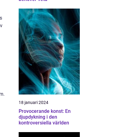
ds
av
um.
18 januari 2024
Provocerande konst: En
djupdykning i den
kontroversiella världen