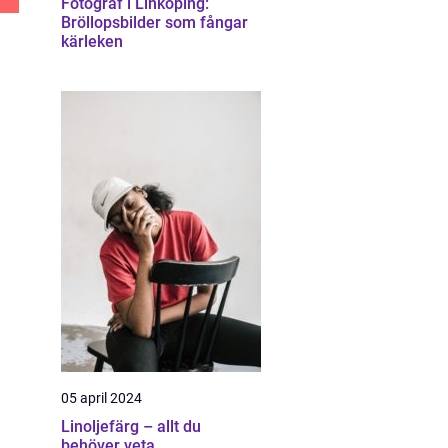
Fotograf i Linköping:
Bröllopsbilder som fångar
kärleken
05 april 2024
Linoljefärg – allt du
behöver veta