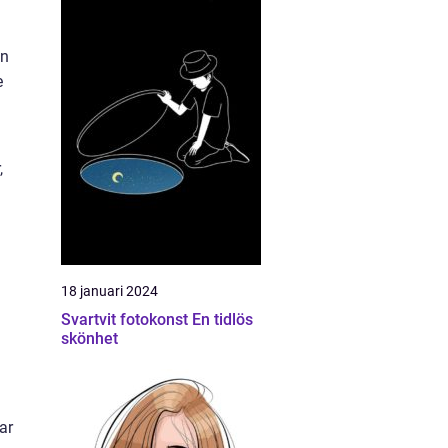
en
e
,
18 januari 2024
Svartvit fotokonst En tidlös
skönhet
ar