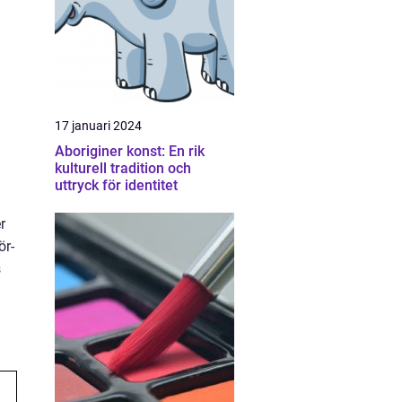
17 januari 2024
Aboriginer konst: En rik
kulturell tradition och
uttryck för identitet
r
ör-
s