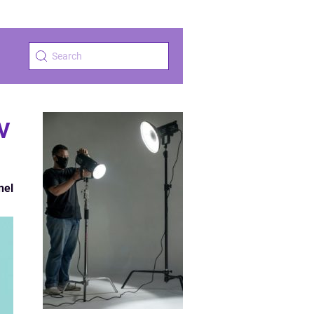
v
nel