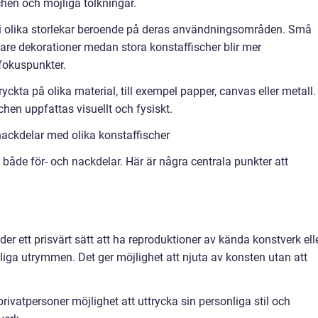
hen och möjliga tolkningar.
a i olika storlekar beroende på deras användningsområden. Små
lare dekorationer medan stora konstaffischer blir mer
fokuspunkter.
ryckta på olika material, till exempel papper, canvas eller metall.
chen uppfattas visuellt och fysiskt.
ackdelar med olika konstaffischer
t både för- och nackdelar. Här är några centrala punkter att
der ett prisvärt sätt att ha reproduktioner av kända konstverk ell
liga utrymmen. Det ger möjlighet att njuta av konsten utan att
privatpersoner möjlighet att uttrycka sin personliga stil och