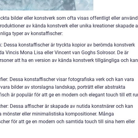
ckta bilder eller konstverk som ofta visas offentligt eller använ
produktioner av kända konstverk eller unika kreationer skapade 
nliga typer av konstaffischer:
: Dessa konstaffischer är tryckta kopior av berömda konstverk
da Vincis Mona Lisa eller Vincent van Goghs Solrosor. De är
ersoner att ha en version av kända konstverk tillgängliga och kan
fier: Dessa konstaffischer visar fotografiska verk och kan vara
 vara bilder av storslagna landskap, porträtt eller abstrakta
sch är populär för att ge en modern och elegant touch till ett r
her: Dessa affischer är skapade av nutida konstnärer och kan
ka mönster eller minimalistiska kompositioner. Många
scher för att ge en modern och samtida touch till sina hem eller