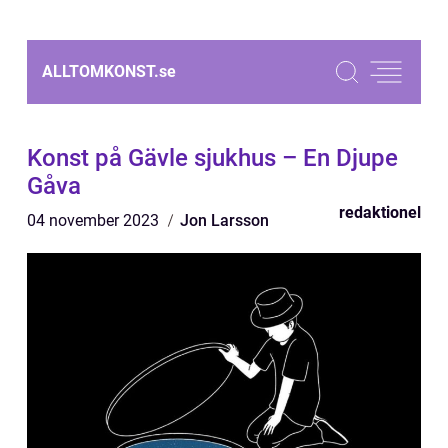
ALLTOMKONST.
se
Konst på Gävle sjukhus – En Djupe
Gåva
redaktionel
04 november 2023
Jon Larsson