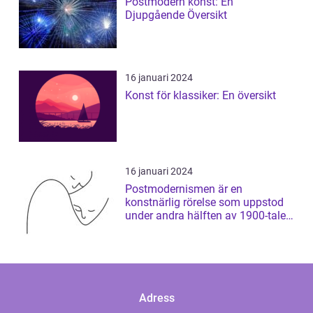
Postmodern konst: En
Djupgående Översikt
16 januari 2024
Konst för klassiker: En översikt
16 januari 2024
Postmodernismen är en
konstnärlig rörelse som uppstod
under andra hälften av 1900-talet
och som har ...
Adress