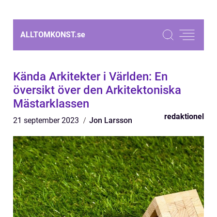
ALLTOMKONST.
se
Kända Arkitekter i Världen: En
översikt över den Arkitektoniska
Mästarklassen
redaktionel
21 september 2023
Jon Larsson