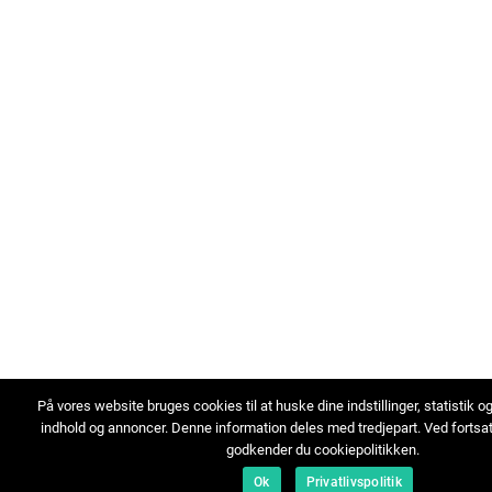
På vores website bruges cookies til at huske dine indstillinger, statistik o
indhold og annoncer. Denne information deles med tredjepart. Ved fortsa
godkender du cookiepolitikken.
Ok
Privatlivspolitik