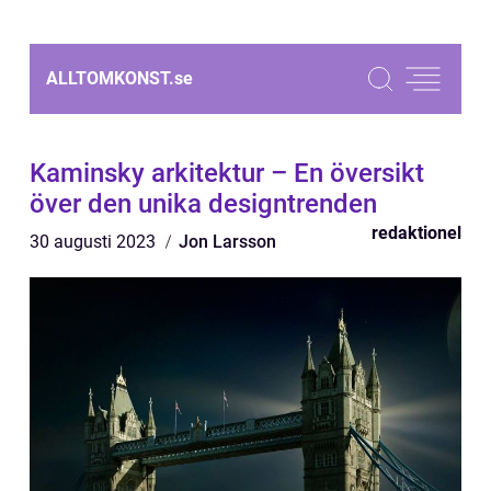
ALLTOMKONST.
se
Kaminsky arkitektur – En översikt
över den unika designtrenden
redaktionel
30 augusti 2023
Jon Larsson