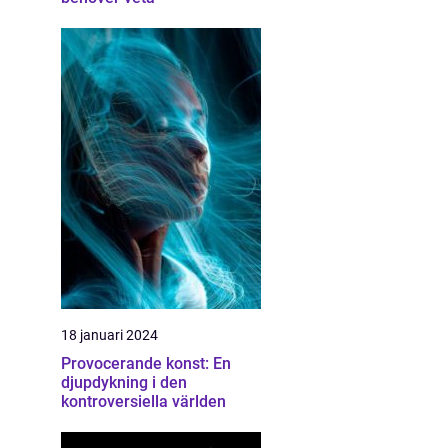
18 januari 2024
Provocerande konst: En
djupdykning i den
kontroversiella världen