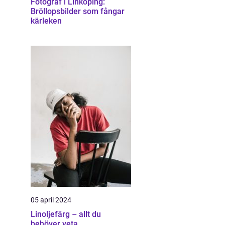
Fotograf i Linköping:
Bröllopsbilder som fångar
kärleken
05 april 2024
Linoljefärg – allt du
behöver veta