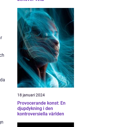
r
och
ida
18 januari 2024
Provocerande konst: En
djupdykning i den
kontroversiella världen
gn