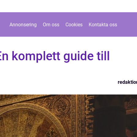
Annonsering
Om oss
Cookies
Kontakta oss
n komplett guide till
redaktio