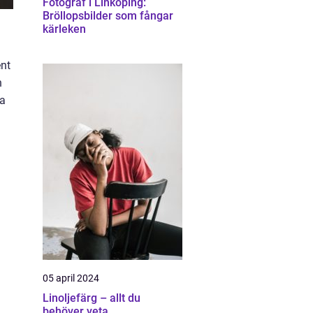
Fotograf i Linköping:
Bröllopsbilder som fångar
kärleken
ent
n
pa
05 april 2024
Linoljefärg – allt du
behöver veta