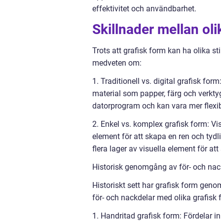
effektivitet och användbarhet.
Skillnader mellan oli
Trots att grafisk form kan ha olika st
medveten om:
1. Traditionell vs. digital grafisk fo
material som papper, färg och verktyg
datorprogram och kan vara mer flexib
2. Enkel vs. komplex grafisk form: V
element för att skapa en ren och tyd
flera lager av visuella element för at
Historisk genomgång av för- och nac
Historiskt sett har grafisk form gen
för- och nackdelar med olika grafisk
1. Handritad grafisk form: Fördelar i