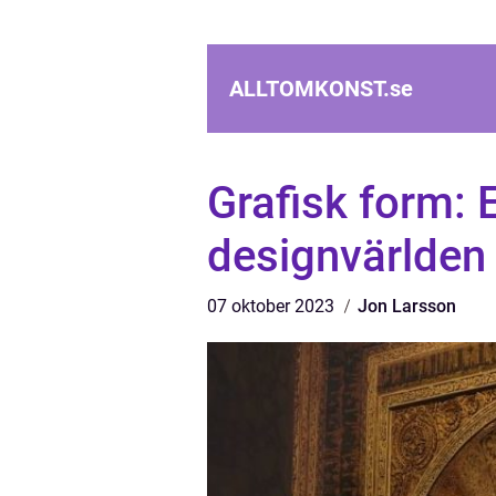
ALLTOMKONST.
se
Grafisk form: E
designvärlden
07 oktober 2023
Jon Larsson