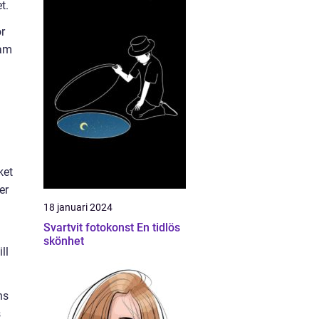
t.
ör
ram
ket
er
18 januari 2024
Svartvit fotokonst En tidlös
skönhet
ll
ns
s