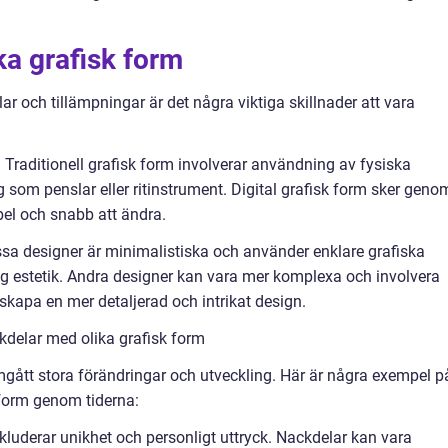
ka grafisk form
ilar och tillämpningar är det några viktiga skillnader att vara
rm: Traditionell grafisk form involverar användning av fysiska
 som penslar eller ritinstrument. Digital grafisk form sker geno
el och snabb att ändra.
issa designer är minimalistiska och använder enklare grafiska
lig estetik. Andra designer kan vara mer komplexa och involvera
t skapa en mer detaljerad och intrikat design.
kdelar med olika grafisk form
omgått stora förändringar och utveckling. Här är några exempel p
 form genom tiderna:
nkluderar unikhet och personligt uttryck. Nackdelar kan vara