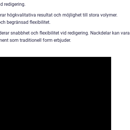
id redigering.
rar högkvalitativa resultat och möjlighet till stora volymer.
h begränsad flexibilitet.
uderar snabbhet och flexibilitet vid redigering. Nackdelar kan vara
ment som traditionell form erbjuder.