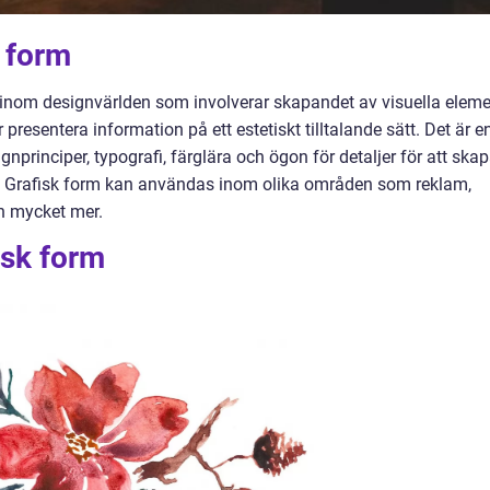
k form
inom designvärlden som involverar skapandet av visuella elem
presentera information på ett estetiskt tilltalande sätt. Det är e
nprinciper, typografi, färglära och ögon för detaljer för att ska
yg. Grafisk form kan användas inom olika områden som reklam,
h mycket mer.
isk form