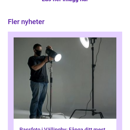
Fler nyheter
Passfoto i Vällingby: Fånga ditt mest