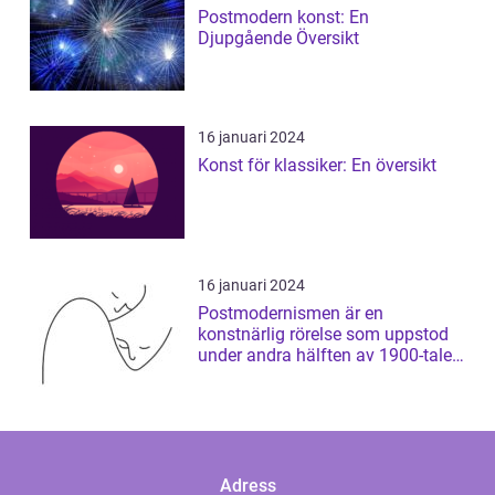
Postmodern konst: En
Djupgående Översikt
16 januari 2024
Konst för klassiker: En översikt
16 januari 2024
Postmodernismen är en
konstnärlig rörelse som uppstod
under andra hälften av 1900-talet
och som har ...
Adress