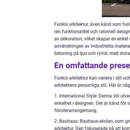
Funkis arkitektur, även känd som funk
ren funktionalitet och rationell desig
av dekoration, vilket skapar en enkel 
användningen av industriella material
betoning på ljus och rymd, med stor
En omfattande presen
Funkis arkitektur kan variera i stil 
arkitektens personliga stil. Här är nå
1. International Style: Denna stil ut
enkelhet i designen. Det är känd för 
fönsterarrangemang.
2. Bauhaus: Bauhaus-skolan, som grun
arkitektur. Den fokuserade på att ko