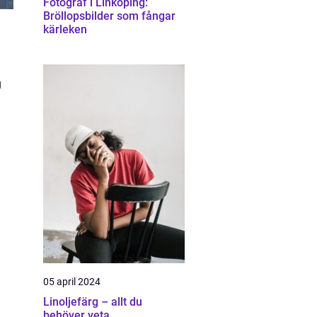
Fotograf i Linköping:
Bröllopsbilder som fångar
kärleken
g
05 april 2024
Linoljefärg – allt du
behöver veta