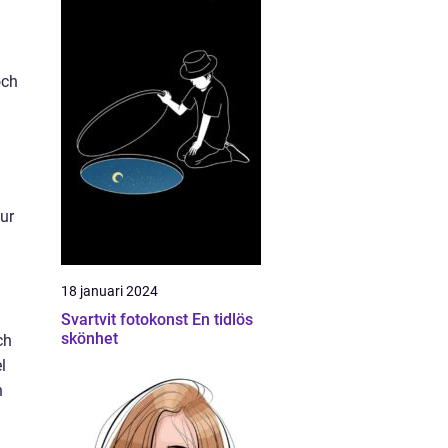
och
tur
18 januari 2024
Svartvit fotokonst En tidlös
skönhet
ch
l
n