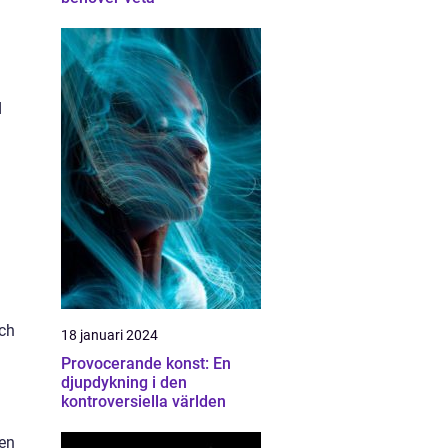
d
och
18 januari 2024
Provocerande konst: En
djupdykning i den
kontroversiella världen
 en