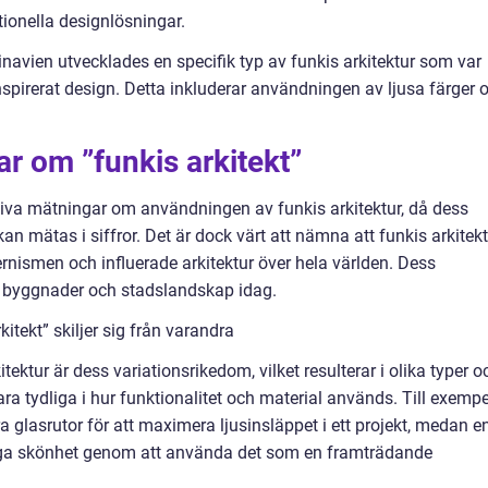
tionella designlösningar.
avien utvecklades en specifik typ av funkis arkitektur som var
nspirerat design. Detta inkluderar användningen av ljusa färger 
ar om ”funkis arkitekt”
ativa mätningar om användningen av funkis arkitektur, då dess
kan mätas i siffror. Det är dock värt att nämna att funkis arkitek
rnismen och influerade arkitektur över hela världen. Dess
a byggnader och stadslandskap idag.
itekt” skiljer sig från varandra
itektur är dess variationsrikedom, vilket resulterar i olika typer o
ra tydliga i hur funktionalitet och material används. Till exempe
a glasrutor för att maximera ljusinsläppet i ett projekt, medan e
ga skönhet genom att använda det som en framträdande