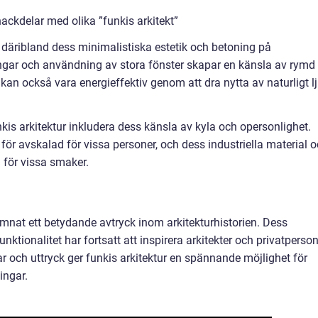
ackdelar med olika ”funkis arkitekt”
, däribland dess minimalistiska estetik och betoning på
ingar och användning av stora fönster skapar en känsla av rymd
ur kan också vara energieffektiv genom att dra nytta av naturligt l
is arkitektur inkludera dess känsla av kyla och opersonlighet.
ör avskalad för vissa personer, och dess industriella material 
 för vissa smaker.
lämnat ett betydande avtryck inom arkitekturhistorien. Dess
nktionalitet har fortsatt att inspirera arkitekter och privatperso
lar och uttryck ger funkis arkitektur en spännande möjlighet för
ingar.