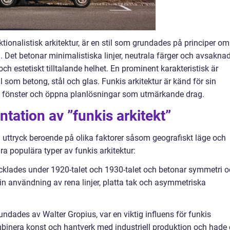
tionalistisk arkitektur, är en stil som grundades på principer om
n. Det betonar minimalistiska linjer, neutrala färger och avsakna
och estetiskt tilltalande helhet. En prominent karakteristisk är
 som betong, stål och glas. Funkis arkitektur är känd för sin
a fönster och öppna planlösningar som utmärkande drag.
tation av ”funkis arkitekt”
och uttryck beroende på olika faktorer såsom geografiskt läge och
gra populära typer av funkis arkitektur:
vecklades under 1920-talet och 1930-talet och betonar symmetri 
sin användning av rena linjer, platta tak och asymmetriska
dades av Walter Gropius, var en viktig influens för funkis
mbinera konst och hantverk med industriell produktion och hade