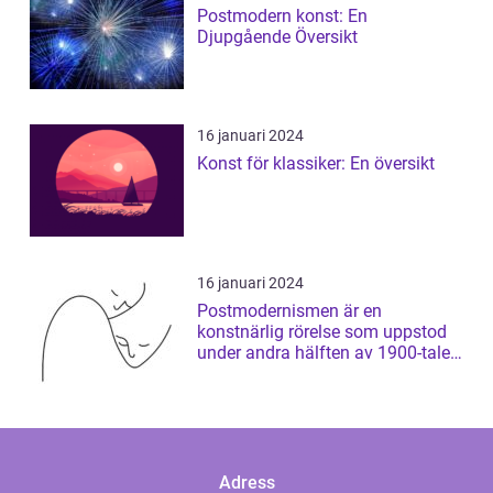
Postmodern konst: En
Djupgående Översikt
16 januari 2024
Konst för klassiker: En översikt
16 januari 2024
Postmodernismen är en
konstnärlig rörelse som uppstod
under andra hälften av 1900-talet
och som har ...
Adress