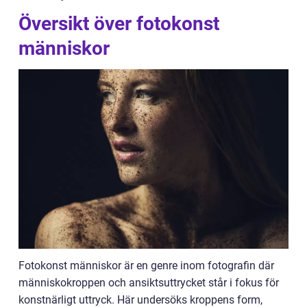
Översikt över fotokonst
människor
Fotokonst människor är en genre inom fotografin där
människokroppen och ansiktsuttrycket står i fokus för
konstnärligt uttryck. Här undersöks kroppens form,