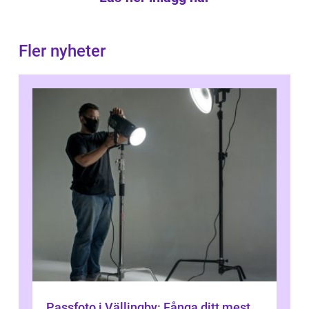
Fler nyheter
Passfoto i Vällingby: Fånga ditt mest