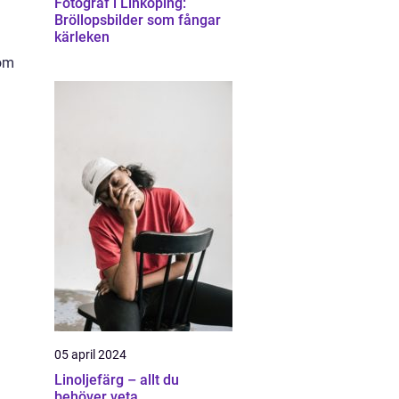
Fotograf i Linköping:
Bröllopsbilder som fångar
kärleken
som
05 april 2024
Linoljefärg – allt du
behöver veta