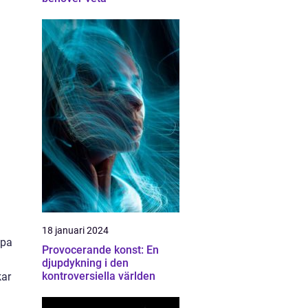
18 januari 2024
apa
Provocerande konst: En
djupdykning i den
kontroversiella världen
kar