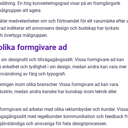
laddning. En hög konverteringsgrad visar på en framgångsrik
ålgruppen att agera.
ter medvetenheten om och förtroendet för ett varumärke efter a
rad indikerar att annonsens design och budskap har lyckats
h övertyga målgruppen.
olika formgivare ad
 i sin designstil och tillvägagångssätt. Vissa formgivare ad kan
 enkelhet och tydlighet i sin design, medan andra kan vara mer
användning av färg och typografi.
eringen inom olika branscher. Vissa formgivare ad kan vara
dustrin, medan andra kanske har kunskap inom teknik eller
r formgivare ad arbetar med olika reklambyråer och kunder. Vissa
illvägagångssätt med regelbunden kommunikation och feedback f
älvständiga och ansvariga för hela designprocessen.