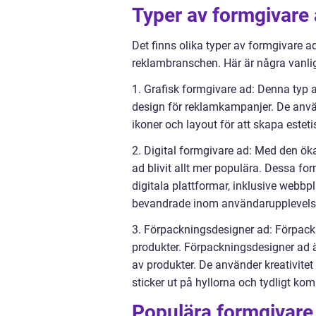
Typer av formgivare
Det finns olika typer av formgivare 
reklambranschen. Här är några vanlig
1. Grafisk formgivare ad: Denna typ a
design för reklamkampanjer. De använd
ikoner och layout för att skapa esteti
2. Digital formgivare ad: Med den ök
ad blivit allt mer populära. Dessa fo
digitala plattformar, inklusive webbpl
bevandrade inom användarupplevelse
3. Förpackningsdesigner ad: Förpackn
produkter. Förpackningsdesigner ad ä
av produkter. De använder kreativite
sticker ut på hyllorna och tydligt k
Populära formgivare 