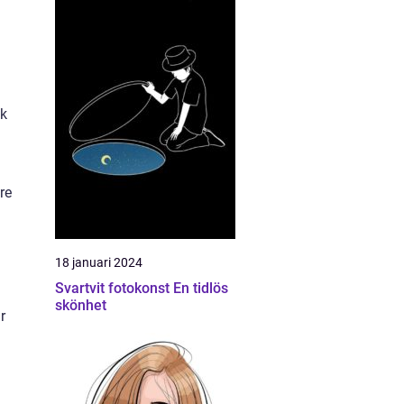
sk
re
18 januari 2024
Svartvit fotokonst En tidlös
skönhet
r