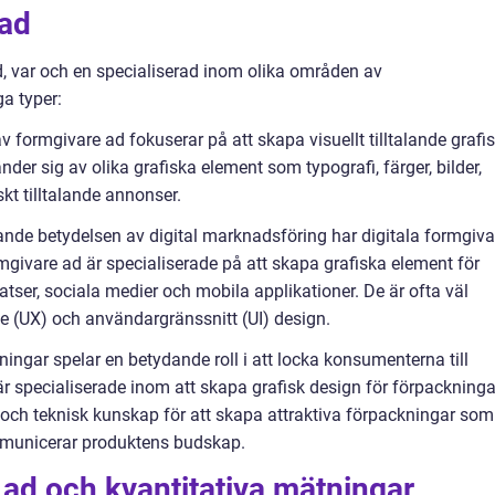
 ad
ad, var och en specialiserad inom olika områden av
a typer:
v formgivare ad fokuserar på att skapa visuellt tilltalande grafi
er sig av olika grafiska element som typografi, färger, bilder,
skt tilltalande annonser.
ande betydelsen av digital marknadsföring har digitala formgiva
rmgivare ad är specialiserade på att skapa grafiska element för
atser, sociala medier och mobila applikationer. De är ofta väl
 (UX) och användargränssnitt (UI) design.
ingar spelar en betydande roll i att locka konsumenterna till
r specialiserade inom att skapa grafisk design för förpackninga
t och teknisk kunskap för att skapa attraktiva förpackningar som
ommunicerar produktens budskap.
ad och kvantitativa mätningar