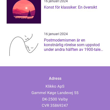
16 januari 2024
Konst för klassiker: En översikt
16 januari 2024
Postmodernismen är en
konstnärlig rörelse som uppstod
under andra hälften av 1900-talet
och som har ...
Adress