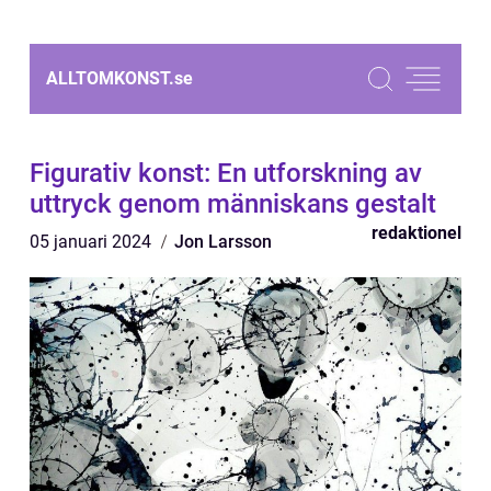
ALLTOMKONST.
se
Figurativ konst: En utforskning av
uttryck genom människans gestalt
redaktionel
05 januari 2024
Jon Larsson