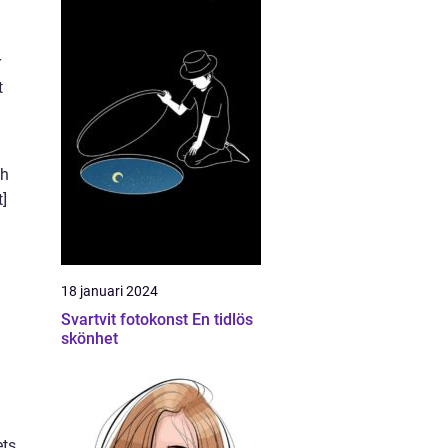
r
t
ch
]
18 januari 2024
Svartvit fotokonst En tidlös
skönhet
ets