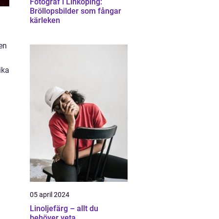
Fotograf i Linköping:
Bröllopsbilder som fångar
kärleken
en
ika
05 april 2024
Linoljefärg – allt du
behöver veta