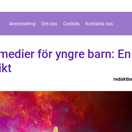
Annonsering
Om oss
Cookies
Kontakta oss
medier för yngre barn: En
ikt
redaktio