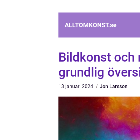
ALLTOMKONST.
se
Bildkonst och 
grundlig övers
13 januari 2024
Jon Larsson