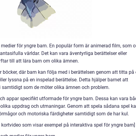
h medier för yngre barn. En populär form är animerad film, som o
tasifulla världar. Det kan vara äventyrliga berättelser eller
ar till att lära barn om olika ämnen.
r böcker, där barn kan följa med i berättelsen genom att titta på
eller lyssna på en inspelad berättelse. Detta hjälper barnet att
si samtidigt som de möter olika ämnen och problem.
och appar specifikt utformade för yngre barn. Dessa kan vara bå
 olika uppdrag och utmaningar. Genom att spela sådana spel k
örmågor och motoriska färdigheter samtidigt som de har kul.
rtvideo som visar exempel på interaktiva spel för yngre barn]