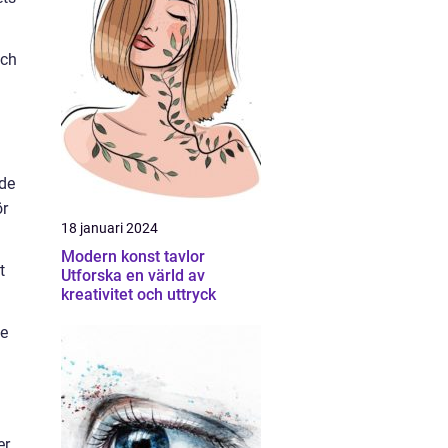
och
ade
ör
18 januari 2024
Modern konst tavlor
t
Utforska en värld av
kreativitet och uttryck
de
r,