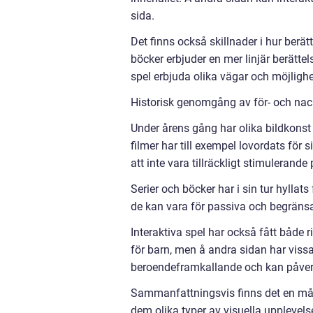
sida.
Det finns också skillnader i hur berät
böcker erbjuder en mer linjär berättel
spel erbjuda olika vägar och möjlighe
Historisk genomgång av för- och nack
Under årens gång har olika bildkonst
filmer har till exempel lovordats för s
att inte vara tillräckligt stimulerand
Serier och böcker har i sin tur hyllat
de kan vara för passiva och begränsa
Interaktiva spel har också fått både 
för barn, men å andra sidan har vissa 
beroendeframkallande och kan påverk
Sammanfattningsvis finns det en mån
dem olika typer av visuella upplevels