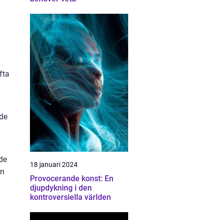
fta
 de
de
18 januari 2024
an
Provocerande konst: En
djupdykning i den
kontroversiella världen