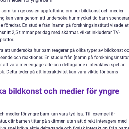
 och medier för yngre barn
ar som kan ge oss en uppfattning om hur bildkonst och medier
ng kan vara genom att undersöka hur mycket tid barn spendera
e föredrar. En studie från [namn på forskningsinstitut] visade at
msnitt 2,5 timmar per dag med skärmar, vilket inkluderar TV-
plattor.
a att undersöka hur barn reagerar på olika typer av bildkonst o
ende och reaktioner. En studie från [namn på forskningsinstitut
rar att vara mer engagerade och deltagande i interaktiva spel än
ok. Detta tyder på att interaktivitet kan vara viktig för barns
ika bildkonst och medier för yngre
ch medier för yngre barn kan vara tydliga. Till exempel är
tur, där barnen tittar på skärmen utan att direkt interagera med
tiva spel kräva aktiv deltagande och fysisk interaktion från barn