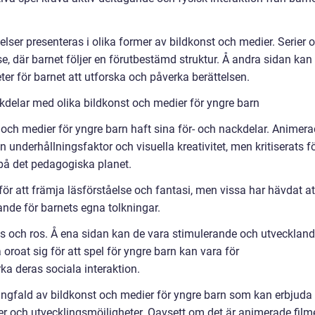
telser presenteras i olika former av bildkonst och medier. Serier 
se, där barnet följer en förutbestämd struktur. Å andra sidan kan
ter för barnet att utforska och påverka berättelsen.
delar med olika bildkonst och medier för yngre barn
 och medier för yngre barn haft sina för- och nackdelar. Animer
in underhållningsfaktor och visuella kreativitet, men kritiserats f
e på det pedagogiska planet.
s för att främja läsförståelse och fantasi, men vissa har hävdat at
nde för barnets egna tolkningar.
ris och ros. Å ena sidan kan de vara stimulerande och utvecklan
oroat sig för att spel för yngre barn kan vara för
a deras sociala interaktion.
gfald av bildkonst och medier för yngre barn som kan erbjuda
er och utvecklingsmöjligheter. Oavsett om det är animerade filme