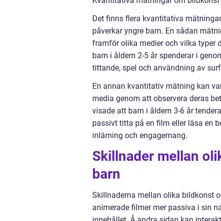
Kvantitativa mätningar om bildkonst
Det finns flera kvantitativa mätning
påverkar yngre barn. En sådan mätni
framför olika medier och vilka typer d
barn i åldern 2-5 år spenderar i geno
tittande, spel och användning av surf
En annan kvantitativ mätning kan var
media genom att observera deras bete
visade att barn i åldern 3-6 år tende
passivt titta på en film eller läsa en b
inlärning och engagemang.
Skillnader mellan ol
barn
Skillnaderna mellan olika bildkonst o
animerade filmer mer passiva i sin na
innehållet. Å andra sidan kan interak