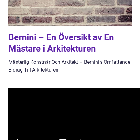
Bernini – En Översikt av En
Mästare i Arkitekturen
Mästerlig Konstnär Och Arkitekt – Bernini’s Omfattande
Bidrag Till Arkitekturen