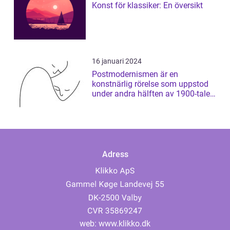
Konst för klassiker: En översikt
16 januari 2024
Postmodernismen är en
konstnärlig rörelse som uppstod
under andra hälften av 1900-talet
och som har ...
Adress
web:
www.klikko.dk