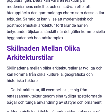
populära igen. Detta kan vara en reaktion på
modernismens enkelhet och en strävan efter att
återupptäcka den gammaldags charm som dessa stilar
erbjuder. Samtidigt kan vi se att modernistisk och
postmodernistisk arkitektur fortfarande har en
betydande följskara, särskilt när det gäller kommersiella
byggnader och bostadskomplex.
Skillnaden Mellan Olika
Arkitekturstilar
Skillnaderna mellan olika arkitekturstilar är tydliga och
kan komma från olika kulturella, geografiska och
historiska faktorer.
– Gotisk arkitektur, till exempel, skiljer sig från
renässansarkitektur genom sina tydliga spetsformade
bågar och tunga användning av statyer och ornament.
– Modernistisk arkitektur, å andra sidan, fokuserar på