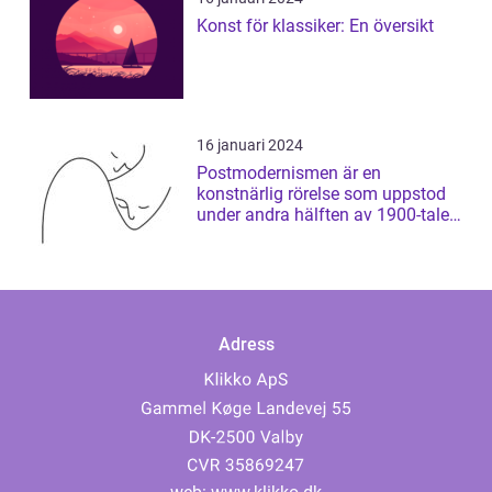
Konst för klassiker: En översikt
16 januari 2024
Postmodernismen är en
konstnärlig rörelse som uppstod
under andra hälften av 1900-talet
och som har ...
Adress