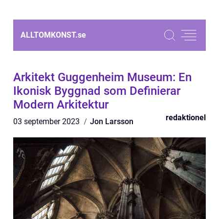
ALLTOMKONST.
se
Arkitekt Guggenheim Museum: En
Ikonisk Byggnad som Definierar
Modern Arkitektur
redaktionel
03 september 2023
Jon Larsson