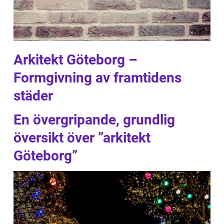
Arkitekt Göteborg –
Formgivning av framtidens
städer
En övergripande, grundlig
översikt över ”arkitekt
Göteborg”