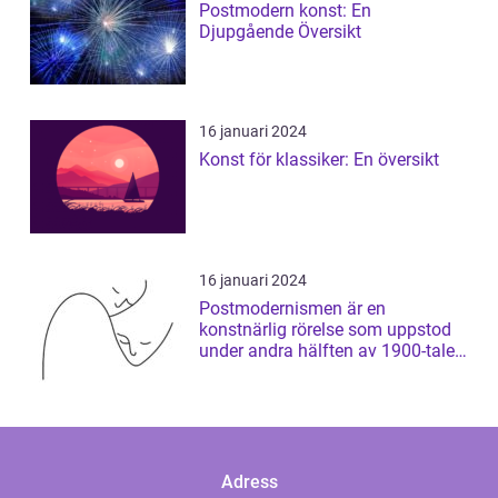
Postmodern konst: En
Djupgående Översikt
16 januari 2024
Konst för klassiker: En översikt
16 januari 2024
Postmodernismen är en
konstnärlig rörelse som uppstod
under andra hälften av 1900-talet
och som har ...
Adress