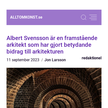
ALLTOMKONST.
se
Albert Svensson är en framstående
arkitekt som har gjort betydande
bidrag till arkitekturen
redaktionel
11 september 2023
Jon Larsson