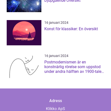
Djupgående Översikt
16 januari 2024
Konst för klassiker: En översikt
16 januari 2024
Postmodernismen är en
konstnärlig rörelse som uppstod
under andra hälften av 1900-talet
och som har ...
Adress