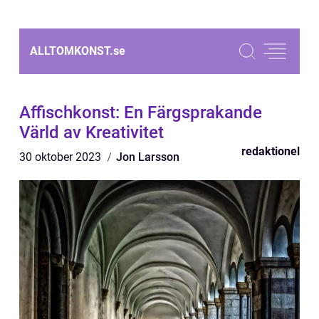
ALLTOMKONST.
se
Affischkonst: En Färgsprakande
Värld av Kreativitet
redaktionel
30 oktober 2023
Jon Larsson