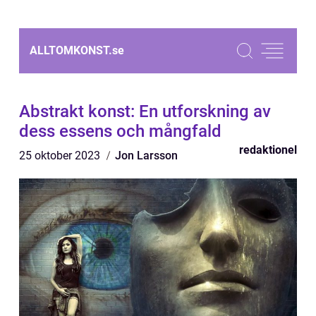
ALLTOMKONST.
se
Abstrakt konst: En utforskning av
dess essens och mångfald
redaktionel
25 oktober 2023
Jon Larsson