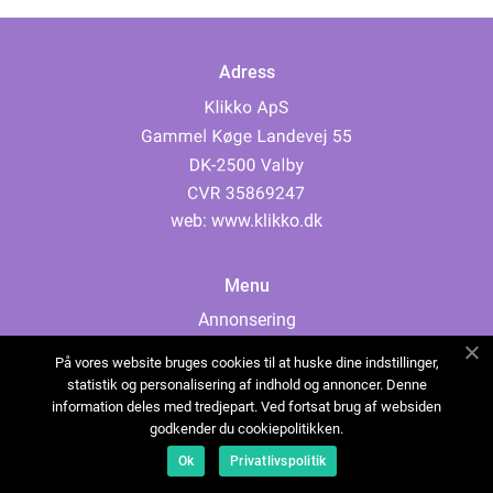
Adress
web:
www.klikko.dk
Menu
Annonsering
Om oss
På vores website bruges cookies til at huske dine indstillinger,
Cookies
statistik og personalisering af indhold og annoncer. Denne
information deles med tredjepart. Ved fortsat brug af websiden
Kontakta oss
godkender du cookiepolitikken.
Sitemap
Ok
Privatlivspolitik