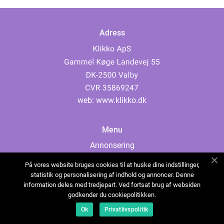
Adress
web:
www.klikko.dk
Menu
Annonsering
Om oss
På vores website bruges cookies til at huske dine indstillinger,
Cookies
statistik og personalisering af indhold og annoncer. Denne
information deles med tredjepart. Ved fortsat brug af websiden
Kontakta oss
godkender du cookiepolitikken.
Sitemap
Ok
Privatlivspolitik